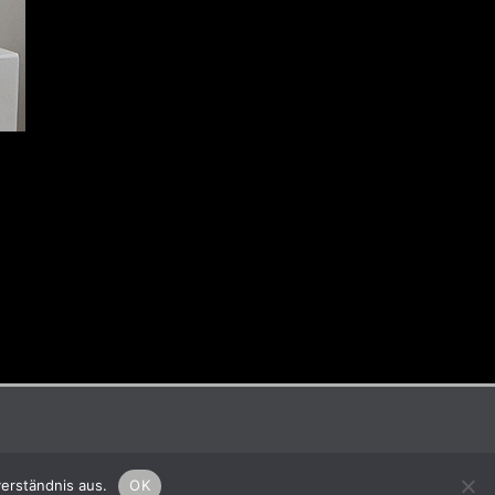
erständnis aus.
OK